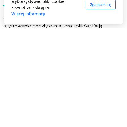
wykorzystywać pliki cookie i
Zgadzam się
zewnętrzne skrypty.
Więcej informacji
Certyfikaty umożliwiające podpisywanie,
szyfrowanie poczty e-mail oraz plików. Dają
gwarancje skutecznej ochrony przed fałszowaniem
lub odczytaniem przesyłanych informacji przez
niepowołane osoby. Zwiększają bezpieczeństwo
prowadzenia korespondencji elektronicznej.
Certyfikat niekwalifikowany nie jest równoważny z
certyfikatem kwalifikowanym i nie wywołuje skutków
prawnych podpisu odręcznego. Z powodzeniem
może być wykorzystywany do komunikacji
wewnętrznej lub między-firmowej.
USŁUGI KWALIFIKOWANE